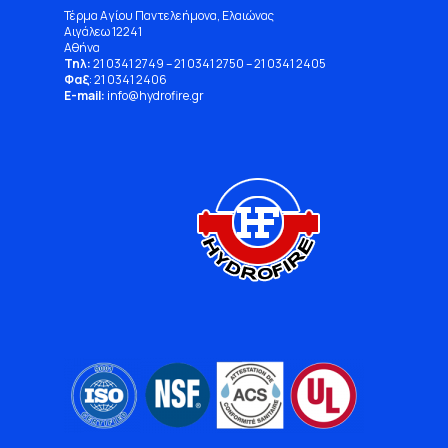
Τέρμα Αγίου Παντελεήμονα, Ελαιώνας
Αιγάλεω 12241
Αθήνα
Τηλ:
21 0341 2749
–
21 0341 2750
–
21 0341 2405
Φαξ
: 21 0341 2406
E-mail:
info
@
hydrofire
.
gr