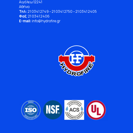
Αιγάλεω 12241
Αθήνα
Τηλ:
21 0341 2749
–
21 0341 2750
–
21 0341 2405
Φαξ
: 21 0341 2406
E-mail:
info
@
hydrofire
.
gr