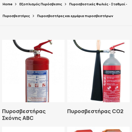
Home
Εξοπλισμός Πυρόσβεσης
Πυροσβεστικές Φωλιές - Σταθμοί -
Πυροσβεστήρες
Πυροσβεστήρες και ερμάρια πυροσβεστήρων
Read More
Read More
Πυροσβεστήρας
Πυροσβεστήρας CO2
Σκόνης ABC