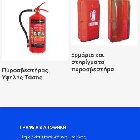
Read More
Ερμάρια και
στηρίγματα
Read More
πυροσβεστήρα
Πυροσβεστήρας
Υψηλής Τάσης
ΓΡΑΦΕΙΑ & ΑΠΟΘΗΚΗ
Τέρμα Αγίου Παντελεήμονα, Ελαιώνας