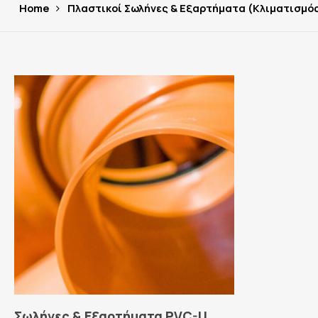
Home
Πλαστικοί Σωλήνες & Εξαρτήματα (Κλιματισμός
Read More
Σωλήνες & Εξαρτήματα PVC-U