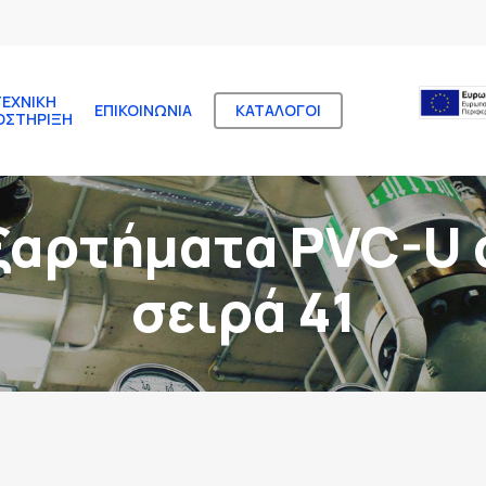
ΤΕΧΝΙΚΉ
ΕΠΙΚΟΙΝΩΝΊΑ
ΚΑΤΆΛΟΓΟΙ
ΟΣΤΉΡΙΞΗ
ξαρτήματα PVC-U
σειρά 41