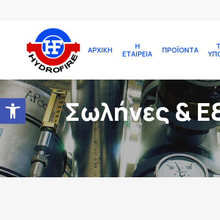
Η
ΑΡΧΙΚΉ
ΠΡΟΪΌΝΤΑ
ΕΤΑΙΡΕΊΑ
ΥΠ
Ανοίξτε τη γραμμή εργαλείων
Σωλήνες & Ε