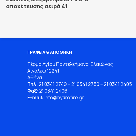
αποχέτευσης σειρά 41
ΓΡΑΦΕΙΑ & ΑΠΟΘΗΚΗ
Τέρμα Αγίου Παντελεήμονα, Ελαιώνας
Αιγάλεω 12241
Αθήνα
Τηλ:
21 0341 2749
–
21 0341 2750
–
21 0341 2405
Φαξ
: 21 0341 2406
E-mail:
info
@
hydrofire
.
gr