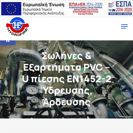
Ανοίξτε τη γραμμή εργαλείων
Σωλήνες &
Εξαρτήματα PVC –
U πίεσης ΕΝ1452-2
Ύδρευσης,
Άρδευσης