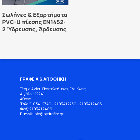
Read More
Σωλήνες & Εξαρτήματα
PVC-U πίεσης ΕΝ1452-
2 Ύδρευσης, Άρδευσης
ΓΡΑΦΕΙΑ & ΑΠΟΘΗΚΗ
Τέρμα Αγίου Παντελεήμονα, Ελαιώνας
Αιγάλεω 12241
Αθήνα
Τηλ:
21 0341 2749
–
21 0341 2750
–
21 0341 2405
Φαξ
: 21 0341 2406
E-mail:
info
@
hydrofire
.
gr