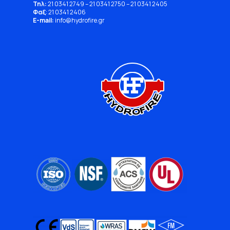
Τηλ:
21 0341 2749
–
21 0341 2750
–
21 0341 2405
Φαξ
: 21 0341 2406
E-mail:
info
@
hydrofire
.
gr