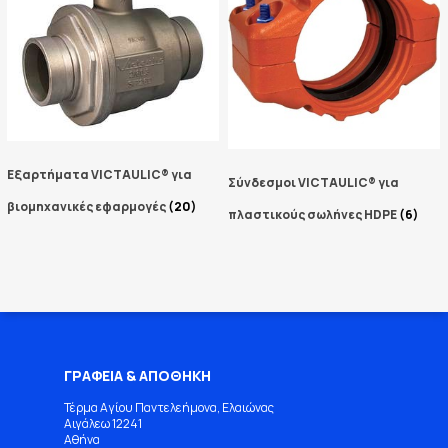
Εξαρτήματα VICTAULIC® για
Σύνδεσμοι VICTAULIC® για
βιομηχανικές εφαρμογές
(20)
πλαστικούς σωλήνες HDPE
(6)
ΓΡΑΦΕΙΑ & ΑΠΟΘΗΚΗ
Τέρμα Αγίου Παντελεήμονα, Ελαιώνας
Αιγάλεω 12241
Αθήνα