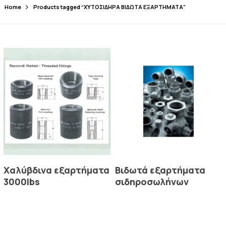
Home
Products tagged “ΧΥΤΟΣΙΔΗΡΑ ΒΙΔΩΤΑ ΕΞΑΡΤΗΜΑΤΑ”
Read More
Read More
Χαλύβδινα εξαρτήματα
Βιδωτά εξαρτήματα
3000lbs
σιδηροσωλήνων