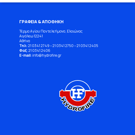
ΓΡΑΦΕΙΑ & ΑΠΟΘΗΚΗ
Τέρμα Αγίου Παντελεήμονα, Ελαιώνας
Αιγάλεω 12241
Αθήνα
Τηλ:
21 0341 2749
–
21 0341 2750
–
21 0341 2405
Φαξ
: 21 0341 2406
E-mail:
info
@
hydrofire
.
gr