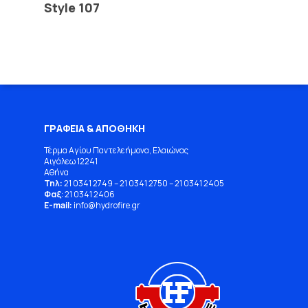
Style 107
ΓΡΑΦΕΙΑ & ΑΠΟΘΗΚΗ
Τέρμα Αγίου Παντελεήμονα, Ελαιώνας
Αιγάλεω 12241
Αθήνα
Τηλ:
21 0341 2749
–
21 0341 2750
–
21 0341 2405
Φαξ
: 21 0341 2406
E-mail:
info
@
hydrofire
.
gr