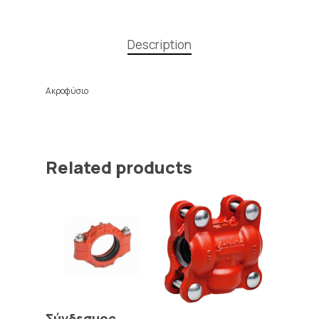
Description
Ακροφύσιο
Related products
Read More
Σύνδεσμος
Read More