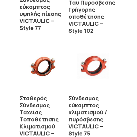
Ταυ Πυροσβεσης
εύκαμπτος
Γρήγορης
υψηλής πίεσης
οποθέτησης
VICTAULIC –
VICTAULIC –
Style 77
Style 102
Read More
Read More
Σταθερός
Σύνδεσμος
Σύνδεσμος
εύκαμπτος
Ταχείας
κλιματισμού /
Τοποθέτησης
πυρόσβεσης
Κλιματισμού
VICTAULIC –
VICTAULIC –
Style 75