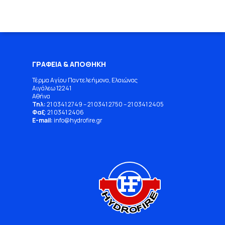
ΓΡΑΦΕΙΑ & ΑΠΟΘΗΚΗ
Τέρμα Αγίου Παντελεήμονα, Ελαιώνας
Αιγάλεω 12241
Αθήνα
Τηλ:
21 0341 2749
–
21 0341 2750
–
21 0341 2405
Φαξ
: 21 0341 2406
E-mail:
info
@
hydrofire
.
gr