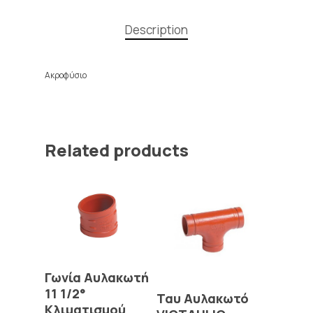
Description
Ακροφύσιο
Related products
Read More
Γωνία Αυλακωτή
11 1/2°
Read More
Ταυ Αυλακωτό
Κλιματισμού