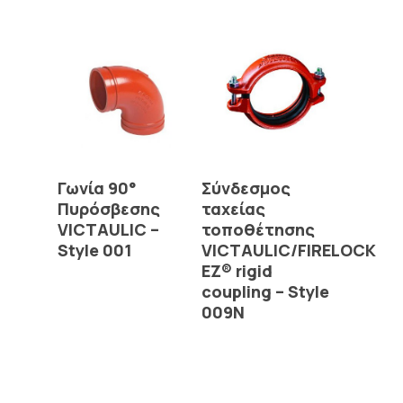
Read More
Read More
Γωνία 90°
Σύνδεσμος
Πυρόσβεσης
ταχείας
VICTAULIC –
τοποθέτησης
Style 001
VICTAULIC/FIRELOCK
EZ® rigid
coupling – Style
009N