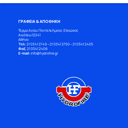
ΓΡΑΦΕΙΑ & ΑΠΟΘΗΚΗ
Τέρμα Αγίου Παντελεήμονα, Ελαιώνας
Αιγάλεω 12241
Αθήνα
Τηλ:
21 0341 2749
–
21 0341 2750
–
21 0341 2405
Φαξ
: 21 0341 2406
E-mail:
info
@
hydrofire
.
gr