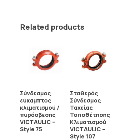
Related products
Read More
Read More
Σύνδεσμος
Σταθερός
εύκαμπτος
Σύνδεσμος
κλιματισμού /
Ταχείας
πυρόσβεσης
Τοποθέτησης
VICTAULIC –
Κλιματισμού
Style 75
VICTAULIC –
Style 107