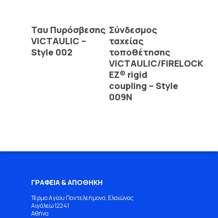
Read More
Read More
Ταυ Πυρόσβεσης
Σύνδεσμος
VICTAULIC –
ταχείας
Style 002
τοποθέτησης
VICTAULIC/FIRELOCK
EZ® rigid
coupling – Style
009N
ΓΡΑΦΕΙΑ & ΑΠΟΘΗΚΗ
Τέρμα Αγίου Παντελεήμονα, Ελαιώνας
Αιγάλεω 12241
Αθήνα