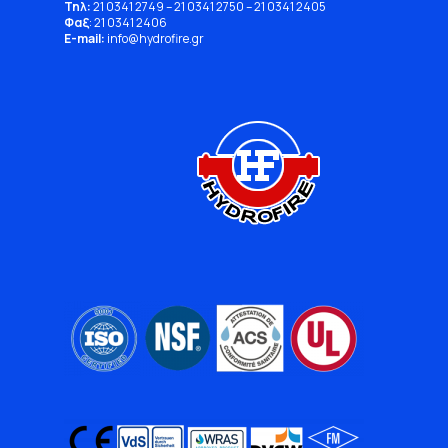
Τηλ:
21 0341 2749
–
21 0341 2750
–
21 0341 2405
Φαξ
: 21 0341 2406
E-mail:
info
@
hydrofire
.
gr