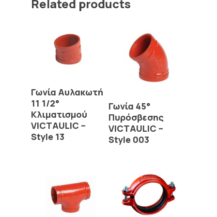
Related products
Read More
Γωνία Αυλακωτή
11 1/2°
Read More
Γωνία 45°
Κλιματισμού
Πυρόσβεσης
VICTAULIC –
VICTAULIC –
Style 13
Style 003