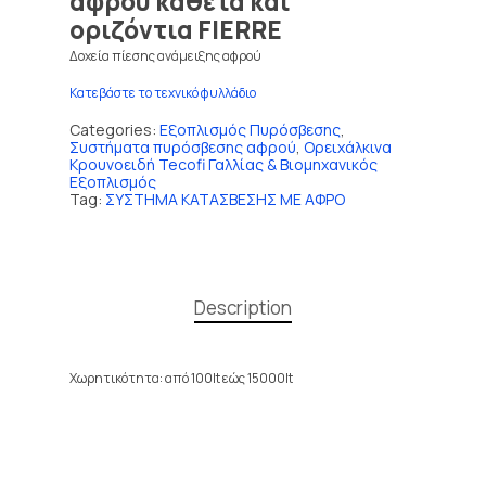
αφρού κάθετα και
οριζόντια FIERRE
Δοχεία πίεσης ανάμειξης αφρού
Κατεβάστε το τεχνικό φυλλάδιο
Categories:
Εξοπλισμός Πυρόσβεσης
,
Συστήματα πυρόσβεσης αφρού
,
Ορειχάλκινα
Κρουνοειδή Tecofi Γαλλίας & Βιομηχανικός
Εξοπλισμός
Tag:
ΣΥΣΤΗΜΑ ΚΑΤΑΣΒΕΣΗΣ ΜΕ ΑΦΡΟ
Description
Χωρητικότητα: από 100lt εώς 15000lt