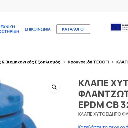
ΤΕΧΝΙΚΉ
ΕΠΙΚΟΙΝΩΝΊΑ
ΚΑΤΆΛΟΓΟΙ
ΟΣΤΉΡΙΞΗ
ς & Βιομηχανικός Εξοπλισμός
Κρουνοειδή TECOFI
ΚΛΑΠ
ΚΛΑΠΕ ΧΥ
ΦΛΑΝΤΖΩΤ
EPDM CB 3
ΚΛΑΠΕ ΧΥΤΟΣΙΔΗΡΟ Φ
Κατεβάστε το τεχνικο 