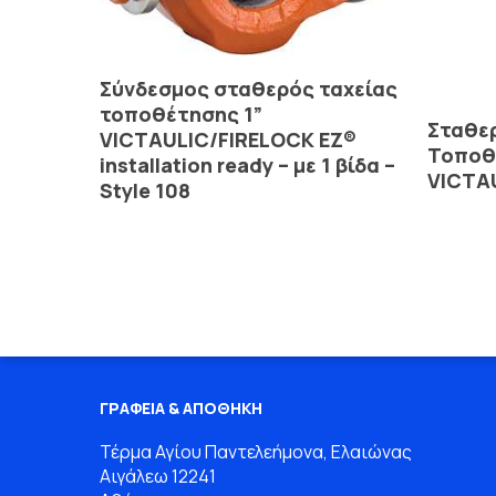
Read More
Σύνδεσμος σταθερός ταχείας
τοποθέτησης 1”
Σταθε
VICTAULIC/FIRELOCK EZ®
Τοποθ
installation ready – με 1 βίδα –
VICTAU
Style 108
ΓΡΑΦΕΙΑ & ΑΠΟΘΗΚΗ
Τέρμα Αγίου Παντελεήμονα, Ελαιώνας
Αιγάλεω 12241