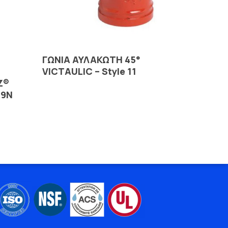
Read More
ΓΩΝΙΑ ΑΥΛΑΚΩΤΗ 45°
VICTAULIC – Style 11
Z®
09N