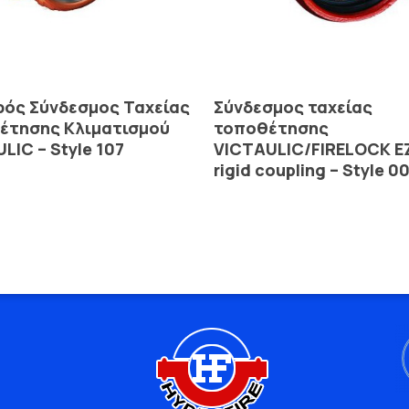
Read More
Read More
ρός Σύνδεσμος Ταχείας
Σύνδεσμος ταχείας
έτησης Κλιματισμού
τοποθέτησης
LIC – Style 107
VICTAULIC/FIRELOCK E
rigid coupling – Style 0