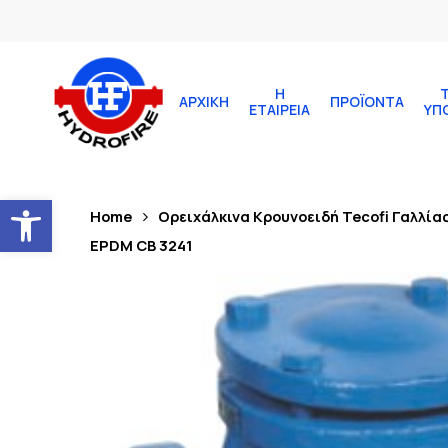
Η
ΑΡΧΙΚΉ
ΠΡΟΪΌΝΤΑ
ΕΤΑΙΡΕΊΑ
ΥΠ
Ανοίξτε τη γραμμή εργαλείων
Home
Ορειχάλκινα Κρουνοειδή Tecofi Γαλλία
EPDM CB 3241