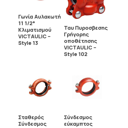
Read More
Γωνία Αυλακωτή
11 1/2°
Read More
Ταυ Πυροσβεσης
Κλιματισμού
Γρήγορης
VICTAULIC –
οποθέτησης
Style 13
VICTAULIC –
Style 102
Read More
Read More
Σταθερός
Σύνδεσμος
Σύνδεσμος
εύκαμπτος