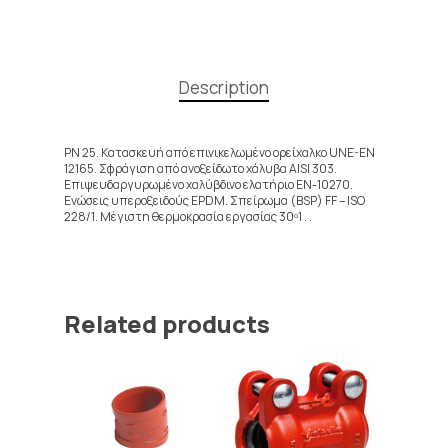
Description
PN 25. Κατασκευή από επινικελωμένο ορείχαλκο UNE-EN
12165. Σφράγιση από ανοξείδωτο χάλυβα AISI 303.
Επιψευδαργυρωμένο χαλύβδινο ελατήριο EN-10270.
Ενώσεις υπεροξειδούς EPDM. Σπείρωμα (BSP) FF – ISO
228/1. Μέγιστη θερμοκρασία εργασίας 30º1 . .
Related products