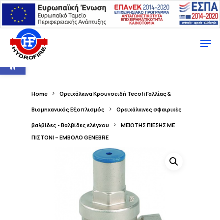
Ανοίξτε τη γραμμή εργαλείων
Home
Ορειχάλκινα Κρουνοειδή Tecofi Γαλλίας &
Βιομηχανικός Εξοπλισμός
Ορειχάλκινες σφαιρικές
βαλβίδες - Βαλβίδες ελέγχου
ΜΕΙΩΤΗΣ ΠΙΕΣΗΣ ΜΕ
ΠΙΣΤΟΝΙ – ΕΜΒΟΛΟ GENEBRE