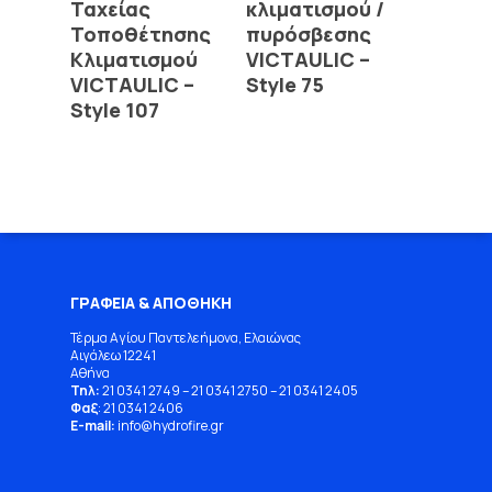
Ταχείας
κλιματισμού /
Τοποθέτησης
πυρόσβεσης
Κλιματισμού
VICTAULIC –
VICTAULIC –
Style 75
Style 107
ΓΡΑΦΕΙΑ & ΑΠΟΘΗΚΗ
Τέρμα Αγίου Παντελεήμονα, Ελαιώνας
Αιγάλεω 12241
Αθήνα
Τηλ:
21 0341 2749
–
21 0341 2750
–
21 0341 2405
Φαξ
: 21 0341 2406
E-mail:
info
@
hydrofire
.
gr