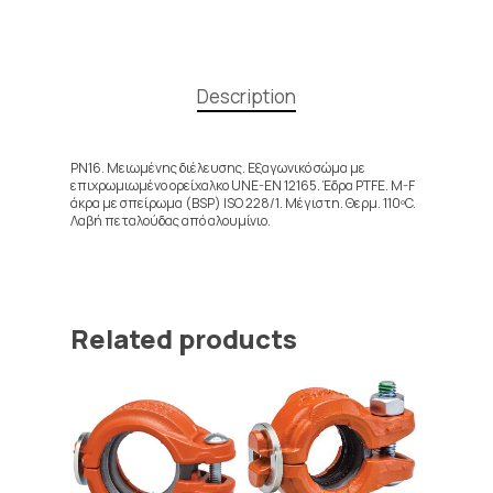
Description
PN16. Μειωμένης διέλευσης. Εξαγωνικό σώμα με
επιχρωμιωμένο ορείχαλκο UNE-EN 12165. Έδρα PTFE. M-F
άκρα με σπείρωμα (BSP) ISO 228/1. Μέγιστη. Θερμ. 110ºC.
Λαβή πεταλούδας από αλουμίνιο.
Related products