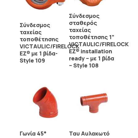
Read More
Σύνδεσμος
Read More
σταθερός
Σύνδεσμος
ταχείας
ταχείας
τοποθέτησης 1”
τοποθέτησης
VICTAULIC/FIRELOCK
VICTAULIC/FIRELOCK
EZ® installation
EZ® με 1 βίδα-
ready – με 1 βίδα
Style 109
– Style 108
Read More
Read More
Γωνία 45°
Ταυ Αυλακωτό