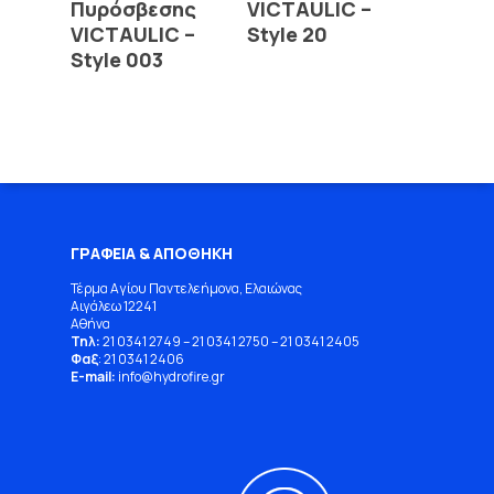
Πυρόσβεσης
VICTAULIC –
VICTAULIC –
Style 20
Style 003
ΓΡΑΦΕΙΑ & ΑΠΟΘΗΚΗ
Τέρμα Αγίου Παντελεήμονα, Ελαιώνας
Αιγάλεω 12241
Αθήνα
Τηλ:
21 0341 2749
–
21 0341 2750
–
21 0341 2405
Φαξ
: 21 0341 2406
E-mail:
info
@
hydrofire
.
gr