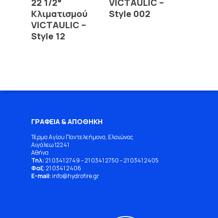
22 1/2°
VICTAULIC –
Κλιματισμού
Style 002
VICTAULIC –
Style 12
ΓΡΑΦΕΙΑ & ΑΠΟΘΗΚΗ
Τέρμα Αγίου Παντελεήμονα, Ελαιώνας
Αιγάλεω 12241
Αθήνα
Τηλ:
21 0341 2749
–
21 0341 2750
–
21 0341 2405
Φαξ
: 21 0341 2406
E-mail:
info
@
hydrofire
.
gr