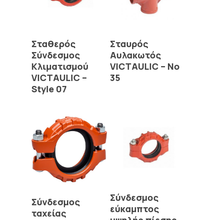
Read More
Read More
Σταθερός
Σταυρός
Σύνδεσμος
Αυλακωτός
Κλιματισμού
VICTAULIC – No
VICTAULIC –
35
Style 07
Read More
Σύνδεσμος
Read More
Σύνδεσμος
εύκαμπτος
ταχείας
υψηλής πίεσης