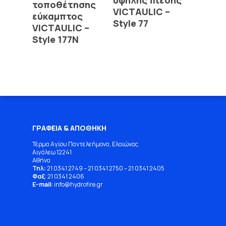
τοποθέτησης
VICTAULIC –
εύκαμπτος
Style 77
VICTAULIC –
Style 177N
ΓΡΑΦΕΙΑ & ΑΠΟΘΗΚΗ
Τέρμα Αγίου Παντελεήμονα, Ελαιώνας
Αιγάλεω 12241
Αθήνα
Τηλ:
21 0341 2749
–
21 0341 2750
–
21 0341 2405
Φαξ
: 21 0341 2406
E-mail:
info
@
hydrofire
.
gr