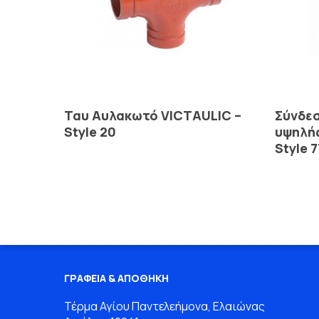
Read More
Ταυ Αυλακωτό VICTAULIC –
Σύνδε
Style 20
υψηλής
Style 7
ΓΡΑΦΕΙΑ & ΑΠΟΘΗΚΗ
Τέρμα Αγίου Παντελεήμονα, Ελαιώνας