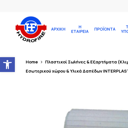
Η
ΑΡΧΙΚΉ
ΠΡΟΪΌΝΤΑ
ΕΤΑΙΡΕΊΑ
ΥΠ
Ανοίξτε τη γραμμή εργαλείων
Home
Πλαστικοί Σωλήνες & Εξαρτήματα (Κλι
Εσωτερικού χώρου & Υλικά Δαπέδων INTERPLAS