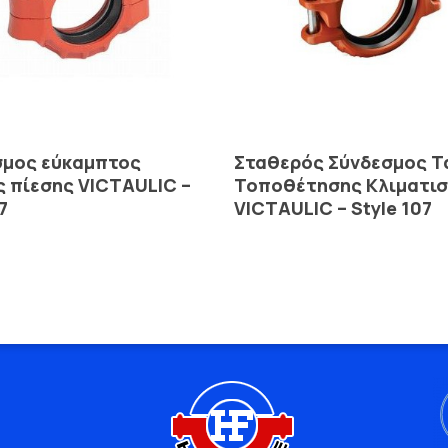
Read More
Read More
σμος εύκαμπτος
Σταθερός Σύνδεσμος Τ
 πίεσης VICTAULIC –
Τοποθέτησης Κλιματι
7
VICTAULIC – Style 107