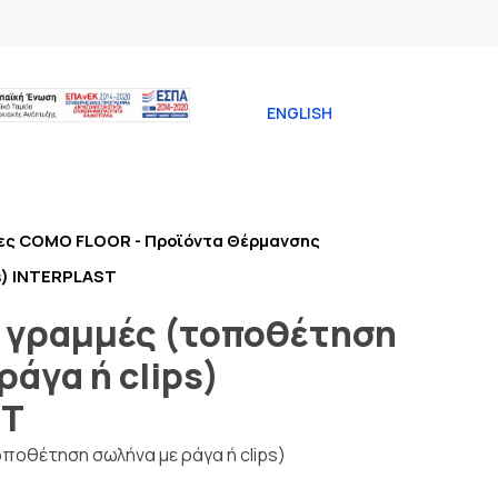
ENGLISH
ες COMO FLOOR - Προϊόντα Θέρμανσης
ps) INTERPLAST
ε γραμμές (τοποθέτηση
ράγα ή clips)
ST
οποθέτηση σωλήνα με ράγα ή clips)