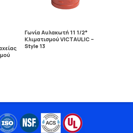
Read More
Γωνία Αυλακωτή 11 1/2°
Κλιματισμού VICTAULIC –
Style 13
αχείας
σμού