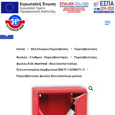
Ανοίξτε τη γραμμή εργαλείων
Home
Εξοπλισμός Πυρόσβεσης
Πυροσβεστικές
Φωλιές - Σταθμοί - Πυροσβεστήρες
Πυροσβεστικές
φωλιές R.M. Manfredi - Bocciolone Ιταλίας
Πιστοποιημένα σύμφωνα με EN671 / 1 & EN671 / 2
Πυροσβεστικές φωλιές Bocciolone με μάνικα