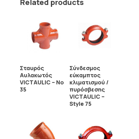
Related products
Read More
Read More
Σταυρός
Σύνδεσμος
Αυλακωτός
εύκαμπτος
VICTAULIC – No
κλιματισμού /
35
πυρόσβεσης
VICTAULIC –
Style 75