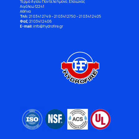
Τέρμα Αγίου Παντελεήμονα, Ελαιώνας
Αιγάλεω 12241
Αθήνα
Τηλ:
21 0341 2749
–
21 0341 2750
–
21 0341 2405
Φαξ
: 21 0341 2406
E-mail:
info
@
hydrofire
.
gr