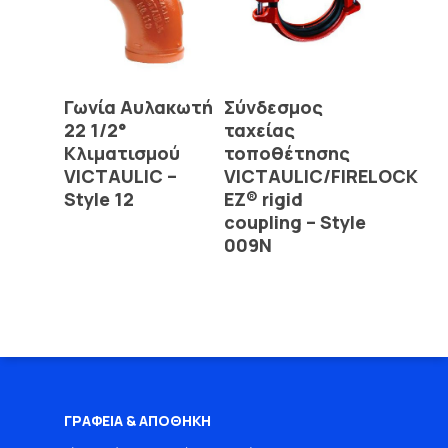
Read More
Read More
Γωνία Αυλακωτή
Σύνδεσμος
22 1/2°
ταχείας
Κλιματισμού
τοποθέτησης
VICTAULIC –
VICTAULIC/FIRELOCK
Style 12
EZ® rigid
coupling – Style
009N
ΓΡΑΦΕΙΑ & ΑΠΟΘΗΚΗ