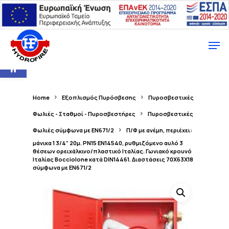
Ανοίξτε τη γραμμή εργαλείων
Home
Εξοπλισμός Πυρόσβεσης
Πυροσβεστικές
Φωλιές - Σταθμοί - Πυροσβεστήρες
Πυροσβεστικές
Φωλιές σύμφωνα με EN671/2
Π/Φ με ανέμη, περιέχει:
μάνικα 1 3/4” 20μ. PN15 EN14540, ρυθμιζόμενο αυλό 3
θέσεων ορειχάλκινο/πλαστικό Ιταλίας. Γωνιακό κρουνό
Ιταλίας Bocciolone κατά DIN14461. Διαστάσεις 70Χ63Χ18
σύμφωνα με ΕΝ671/2