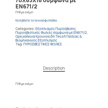
70Χ63Χ18 σύμφωνα με
ΕΝ671/2
Π/Φ με ανέμη
Κατεβάστε το τεχνικό φυλλάδιο
Categories:
Εξοπλισμός Πυρόσβεσης
,
Πυροσβεστικές Φωλιές σύμφωνα με EN671/2
,
Ορειχάλκινα Κρουνοειδή Tecofi Γαλλίας &
Βιομηχανικός Εξοπλισμός
Tag:
ΠΥΡΟΣΒΕΣΤΙΚΕΣ ΦΩΛΙΕΣ
Description
Π/Φ με ανέμη