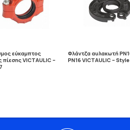
Read More
Read More
σμος εύκαμπτος
Φλάντζα αυλακωτή PN1
 πίεσης VICTAULIC –
PN16 VICTAULIC – Style
7