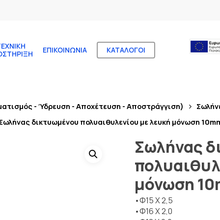
ΤΕΧΝΙΚΉ
ΕΠΙΚΟΙΝΩΝΊΑ
ΚΑΤΆΛΟΓΟΙ
ΟΣΤΉΡΙΞΗ
ματισμός - Ύδρευση - Αποχέτευση - Αποστράγγιση)
Σωλήν
Σωλήνας δικτυωμένου πολυαιθυλενίου με λευκή μόνωση 10
Σωλήνας δ
πολυαιθυλ
μόνωση 1
•Φ15 Χ 2,5
•Φ16 Χ 2,0