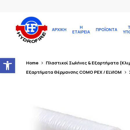
Η
ΑΡΧΙΚΉ
ΠΡΟΪΌΝΤΑ
ΕΤΑΙΡΕΊΑ
ΥΠ
Ανοίξτε τη γραμμή εργαλείων
Home
Πλαστικοί Σωλήνες & Εξαρτήματα (Κλι
Εξαρτήματα Θέρμανσης COMO PEX / ELVIOM