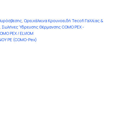
Πυρόσβεσης
,
Ορειχάλκινα Κρουνοειδή Tecofi Γαλλίας &
,
Σωλήνες Ύδρευσης Θέρμανσης COMO PEX -
OMO PEX / ELVIOM
ΟΥ PE (COMO-Pex)