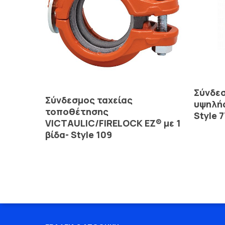
Σύνδε
Read More
Σύνδεσμος ταχείας
υψηλής
τοποθέτησης
Style 7
VICTAULIC/FIRELOCK EZ® με 1
βίδα- Style 109