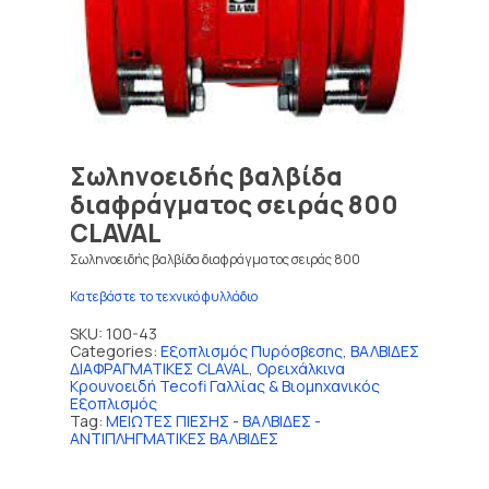
Σωληνοειδής βαλβίδα
διαφράγματος σειράς 800
CLAVAL
Σωληνοειδής βαλβίδα διαφράγματος σειράς 800
Κατεβάστε το τεχνικό φυλλάδιο
SKU:
100-43
Categories:
Εξοπλισμός Πυρόσβεσης
,
ΒΑΛΒΙΔΕΣ
ΔΙΑΦΡΑΓΜΑΤΙΚΕΣ CLAVAL
,
Ορειχάλκινα
Κρουνοειδή Tecofi Γαλλίας & Βιομηχανικός
Εξοπλισμός
Tag:
ΜΕΙΩΤΕΣ ΠΙΕΣΗΣ - ΒΑΛΒΙΔΕΣ -
ΑΝΤΙΠΛΗΓΜΑΤΙΚΕΣ ΒΑΛΒΙΔΕΣ