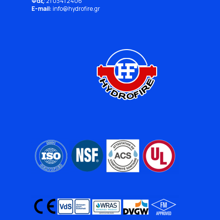
Φαξ
: 21 0341 2406
E-mail:
info
@
hydrofire
.
gr