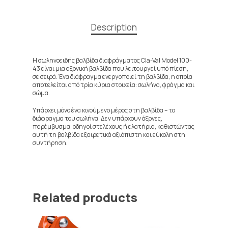
Description
Η σωληνοειδής βαλβίδα διαφράγματος Cla-Val Model 100-
43 είναι μια αξονική βαλβίδα που λειτουργεί υπό πίεση,
σε σειρά. Ένα διάφραγμα ενεργοποιεί τη βαλβίδα, η οποία
αποτελείται από τρία κύρια στοιχεία: σωλήνα, φράγμα και
σώμα.
Υπάρχει μόνο ένα κινούμενο μέρος στη βαλβίδα – το
διάφραγμα του σωλήνα. Δεν υπάρχουν άξονες,
παρέμβυσμα, οδηγοί στελέχους ή ελατήρια, καθιστώντας
αυτή τη βαλβίδα εξαιρετικά αξιόπιστη και εύκολη στη
συντήρηση.
Related products