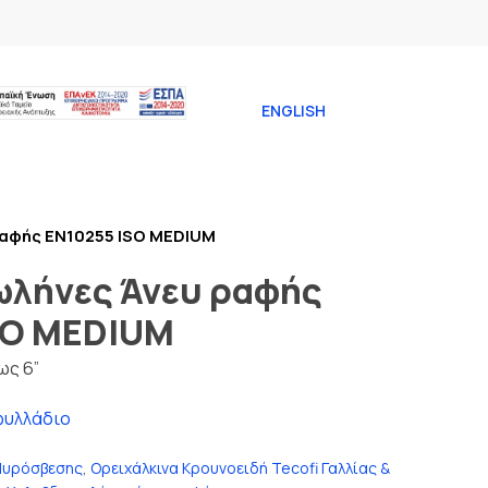
ENGLISH
αφής EN10255 ISO MEDIUM
λήνες Άνευ ραφής
SO MEDIUM
ως 6”
φυλλάδιο
Πυρόσβεσης
,
Ορειχάλκινα Κρουνοειδή Tecofi Γαλλίας &