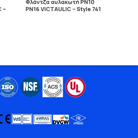
Φλάντζα αυλακωτή PN10
 –
PN16 VICTAULIC – Style 741