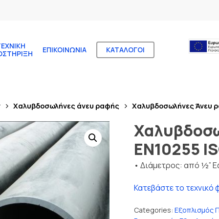
ΤΕΧΝΙΚΉ
ΕΠΙΚΟΙΝΩΝΊΑ
ΚΑΤΆΛΟΓΟΙ
ΟΣΤΉΡΙΞΗ
ν
Χαλυβδοσωλήνες άνευ ραφής
Χαλυβδοσωλήνες Άνευ ρ
Χαλυβδοσω
EN10255 I
• Διάμετρος: από ½” Ε
Κατεβάστε το τεχνικό 
Categories:
Εξοπλισμός 