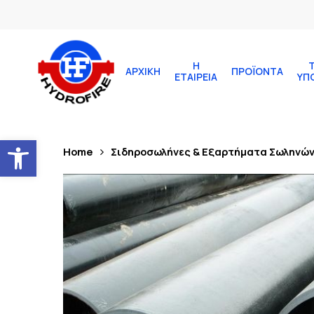
Η
ΑΡΧΙΚΉ
ΠΡΟΪΌΝΤΑ
ΕΤΑΙΡΕΊΑ
ΥΠ
Ανοίξτε τη γραμμή εργαλείων
Home
Σιδηροσωλήνες & Εξαρτήματα Σωληνώ