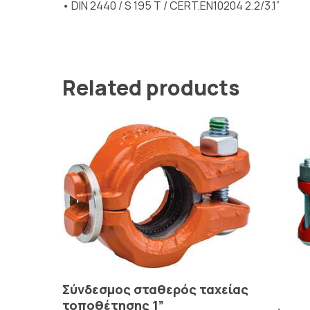
• DIN 2440 / S 195 T / CERT.EN10204 2.2/3.1”
Related products
Read More
Σύνδεσμος σταθερός ταχείας
τοποθέτησης 1”