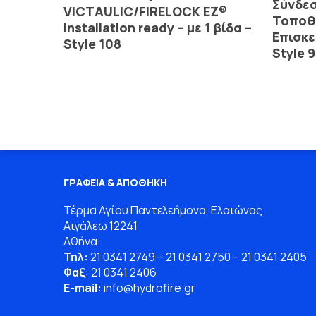
Σύνδε
VICTAULIC/FIRELOCK EZ®
Τοποθέ
installation ready – με 1 βίδα –
Επισκε
Style 108
Style 
ΓΡΑΦΕΙΑ & ΑΠΟΘΗΚΗ
Τέρμα Αγίου Παντελεήμονα, Ελαιώνας
Αιγάλεω 12241
Αθήνα
Τηλ:
21 0341 2749
–
21 0341 2750
–
21 0341 2405
Φαξ
: 21 0341 2406
E-mail:
info
@
hydrofire
.
gr