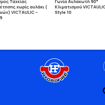
σμος Ταχείας
Γωνία Αυλακωτή 90°
τησης χωρίς αυλάκι (
Κλιματισμού VICTAULIC
υών) VICTAULIC –
Style 10
99