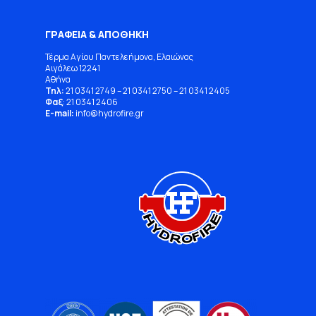
ΓΡΑΦΕΙΑ & ΑΠΟΘΗΚΗ
Τέρμα Αγίου Παντελεήμονα, Ελαιώνας
Αιγάλεω 12241
Αθήνα
Τηλ:
21 0341 2749
–
21 0341 2750
–
21 0341 2405
Φαξ
: 21 0341 2406
E-mail:
info
@
hydrofire
.
gr