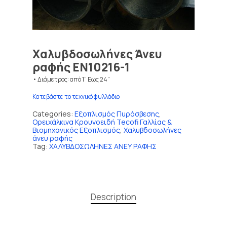
Χαλυβδοσωλήνες Άνευ
ραφής EN10216-1
• Διάμετρος: από 1” Εως 24”
Κατεβάστε το τεχνικό φυλλάδιο
Categories:
Εξοπλισμός Πυρόσβεσης
,
Ορειχάλκινα Κρουνοειδή Tecofi Γαλλίας &
Βιομηχανικός Εξοπλισμός
,
Χαλυβδοσωλήνες
άνευ ραφής
Tag:
ΧΑΛΥΒΔΟΣΩΛΗΝΕΣ ΑΝΕΥ ΡΑΦΗΣ
Description