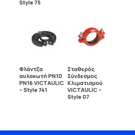
Style 75
Read More
Read More
Φλάντζα
Σταθερός
αυλακωτή PN10
Σύνδεσμος
PN16 VICTAULIC
Κλιματισμού
– Style 741
VICTAULIC –
Style 07