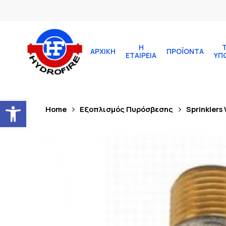
Η
ΑΡΧΙΚΉ
ΠΡΟΪΌΝΤΑ
ΕΤΑΙΡΕΊΑ
ΥΠ
Ανοίξτε τη γραμμή εργαλείων
Home
Εξοπλισμός Πυρόσβεσης
Sprinklers