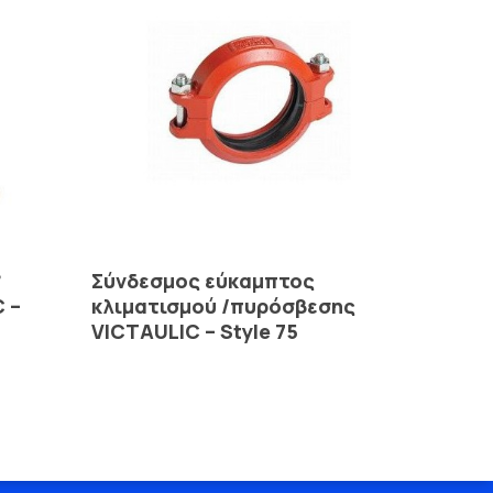
Read More
°
Σύνδεσμος εύκαμπτος
 –
κλιματισμού /πυρόσβεσης
VICTAULIC – Style 75