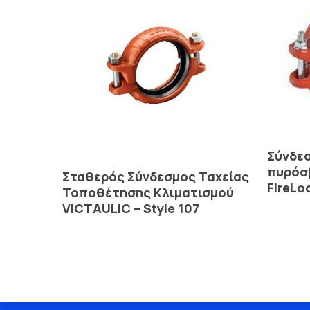
Σύνδε
πυρόσ
Read More
Σταθερός Σύνδεσμος Ταχείας
FireLo
Τοποθέτησης Κλιματισμού
VICTAULIC – Style 107