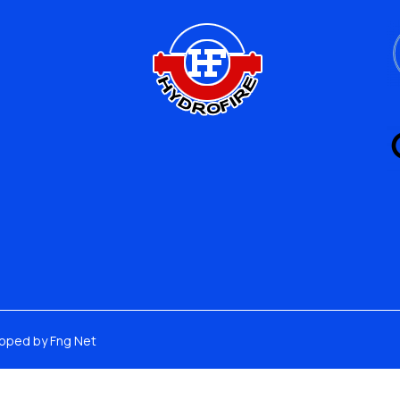
loped by Fng Net