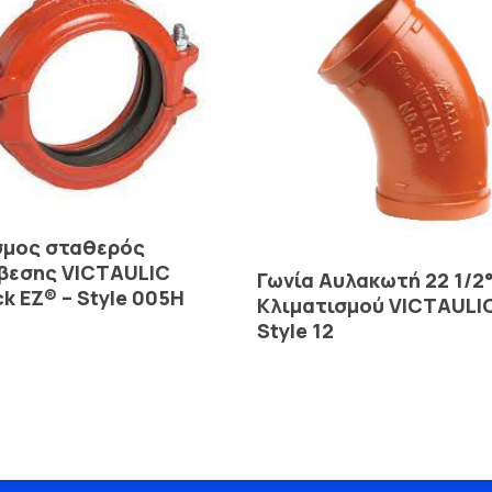
Read More
σμος σταθερός
βεσης VICTAULIC
Read More
Γωνία Αυλακωτή 22 1/2
ck EZ® – Style 005H
Κλιματισμού VICTAULIC
Style 12