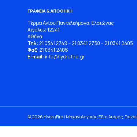
ΓΡΑΦΕΙΑ & ΑΠΟΘΗΚΗ
Τέρμα Αγίου Παντελεήμονα, Ελαιώνας
Αιγάλεω 12241
Αθήνα
Τηλ:
21 0341 2749
–
21 0341 2750
–
21 0341 2405
Φαξ
: 21 0341 2406
E-mail:
info
@
hydrofire
.
gr
© 2026 HydroFire | Μηχανολογικός Εξοπλισμός. Deve