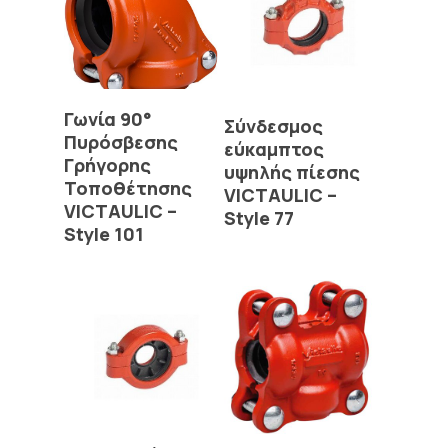
Read More
Γωνία 90°
Read More
Σύνδεσμος
Πυρόσβεσης
εύκαμπτος
Γρήγορης
υψηλής πίεσης
Τοποθέτησης
VICTAULIC –
VICTAULIC –
Style 77
Style 101
Read More