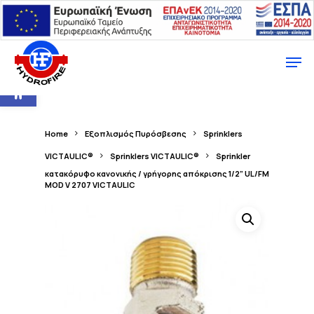
Ανοίξτε τη γραμμή εργαλείων
Home
Εξοπλισμός Πυρόσβεσης
Sprinklers
VICTAULIC®
Sprinklers VICTAULIC®
Sprinkler
κατακόρυφο κανονικής / γρήγορης απόκρισης 1/2” UL/FM
MOD V 2707 VICTAULIC