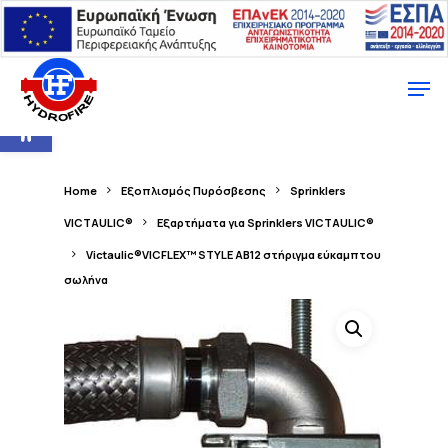
Ανοίξτε τη γραμμή εργαλείων
Home
Εξοπλισμός Πυρόσβεσης
Sprinklers
VICTAULIC®
Εξαρτήματα για Sprinklers VICTAULIC®
Victaulic®VICFLEX™ STYLE AB12 στήριγμα εύκαμπτου
σωλήνα