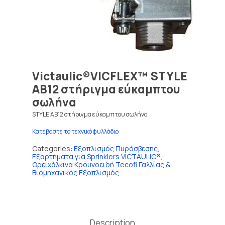
Victaulic®VICFLEX™ STYLE
AB12 στήριγμα εύκαμπτου
σωλήνα
STYLE AB12 στήριγμα εύκαμπτου σωλήνα
Κατεβάστε το τεχνικό φυλλάδιο
Categories:
Εξοπλισμός Πυρόσβεσης
,
Εξαρτήματα για Sprinklers VICTAULIC®
,
Ορειχάλκινα Κρουνοειδή Tecofi Γαλλίας &
Βιομηχανικός Εξοπλισμός
Description