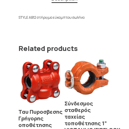
STYLE AB12 στήριγμα εύκαμπτου σωλήνα
Related products
Read More
Σύνδεσμος
Read More
σταθερός
Ταυ Πυροσβεσης
ταχείας
Γρήγορης
τοποθέτησης 1”
οποθέτησης