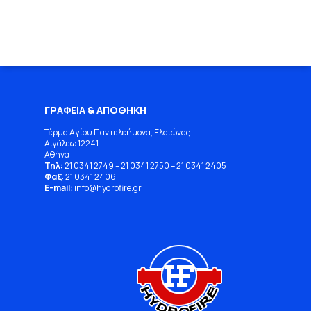
ΓΡΑΦΕΙΑ & ΑΠΟΘΗΚΗ
Τέρμα Αγίου Παντελεήμονα, Ελαιώνας
Αιγάλεω 12241
Αθήνα
Τηλ:
21 0341 2749
–
21 0341 2750
–
21 0341 2405
Φαξ
: 21 0341 2406
E-mail:
info
@
hydrofire
.
gr