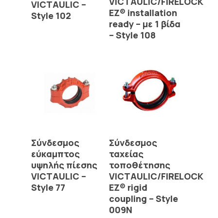
VICTAULIC/FIRELOCK
VICTAULIC –
EZ® installation
Style 102
ready – με 1 βίδα
– Style 108
Read More
Read More
Σύνδεσμος
Σύνδεσμος
εύκαμπτος
ταχείας
υψηλής πίεσης
τοποθέτησης
VICTAULIC –
VICTAULIC/FIRELOCK
Style 77
EZ® rigid
coupling – Style
009N