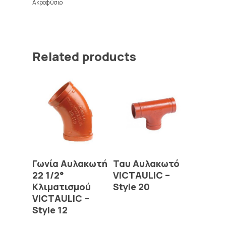
Ακροφύσιο
Related products
Read More
Read More
Γωνία Αυλακωτή
Ταυ Αυλακωτό
22 1/2°
VICTAULIC –
Κλιματισμού
Style 20
VICTAULIC –
Style 12