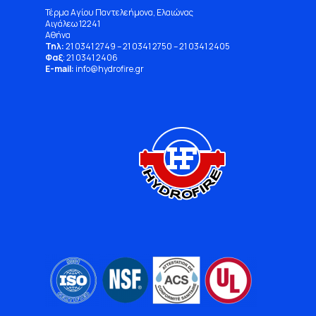
Τέρμα Αγίου Παντελεήμονα, Ελαιώνας
Αιγάλεω 12241
Αθήνα
Τηλ:
21 0341 2749
–
21 0341 2750
–
21 0341 2405
Φαξ
: 21 0341 2406
E-mail:
info
@
hydrofire
.
gr