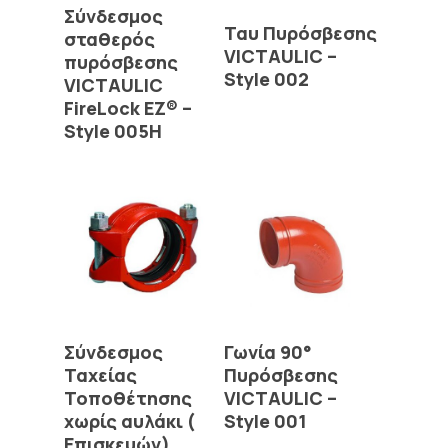
Read More
Σύνδεσμος
Read More
Ταυ Πυρόσβεσης
σταθερός
VICTAULIC –
πυρόσβεσης
Style 002
VICTAULIC
FireLock EZ® –
Style 005H
Read More
Read More
Σύνδεσμος
Γωνία 90°
Ταχείας
Πυρόσβεσης
Τοποθέτησης
VICTAULIC –
χωρίς αυλάκι (
Style 001
Επισκευών)