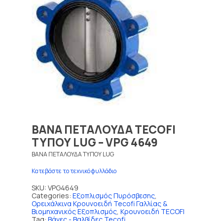
ΒΑΝΑ ΠΕΤΑΛΟΥΔΑ TECOFI
ΤΥΠΟΥ LUG – VPG 4649
ΒΑΝΑ ΠΕΤΑΛΟΥΔΑ ΤΥΠΟΥ LUG
Κατεβάστε το τεχνικό φυλλάδιο
SKU:
VPG4649
Categories:
Εξοπλισμός Πυρόσβεσης
,
Ορειχάλκινα Κρουνοειδή Tecofi Γαλλίας &
Βιομηχανικός Εξοπλισμός
,
Κρουνοειδή TECOFI
Tag:
Βάνες - Βαλβίδες Tecofi