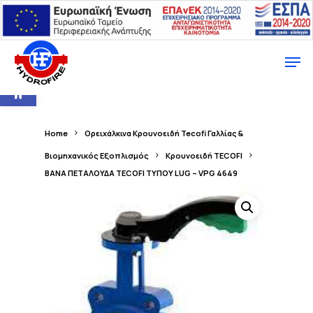
Ανοίξτε τη γραμμή εργαλείων
Home
Ορειχάλκινα Κρουνοειδή Tecofi Γαλλίας &
Βιομηχανικός Εξοπλισμός
Κρουνοειδή TECOFI
ΒΑΝΑ ΠΕΤΑΛΟΥΔΑ TECOFI ΤΥΠΟΥ LUG – VPG 4649