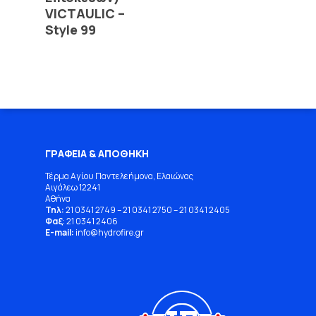
VICTAULIC –
Style 99
ΓΡΑΦΕΙΑ & ΑΠΟΘΗΚΗ
Τέρμα Αγίου Παντελεήμονα, Ελαιώνας
Αιγάλεω 12241
Αθήνα
Τηλ:
21 0341 2749
–
21 0341 2750
–
21 0341 2405
Φαξ
: 21 0341 2406
E-mail:
info
@
hydrofire
.
gr