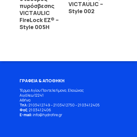
VICTAULIC –
πυρόσβεσης
Style 002
VICTAULIC
FireLock EZ® –
Style 005H
ΓΡΑΦΕΙΑ & ΑΠΟΘΗΚΗ
Τέρμα Αγίου Παντελεήμονα, Ελαιώνας
Αιγάλεω 12241
Αθήνα
Τηλ:
21 0341 2749
–
21 0341 2750
–
21 0341 2405
Φαξ
: 21 0341 2406
E-mail:
info
@
hydrofire
.
gr