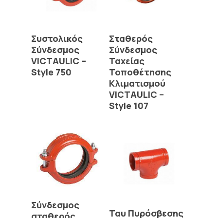
Read More
Read More
Συστολικός
Σταθερός
Σύνδεσμος
Σύνδεσμος
VICTAULIC –
Ταχείας
Style 750
Τοποθέτησης
Κλιματισμού
VICTAULIC –
Style 107
Read More
Σύνδεσμος
Read More
Ταυ Πυρόσβεσης
σταθερός