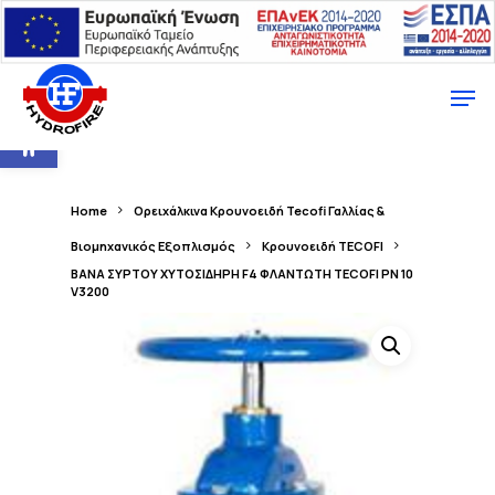
Ανοίξτε τη γραμμή εργαλείων
Home
Ορειχάλκινα Κρουνοειδή Tecofi Γαλλίας &
Βιομηχανικός Εξοπλισμός
Κρουνοειδή TECOFI
ΒΑΝΑ ΣΥΡΤΟΥ ΧΥΤΟΣΙΔΗΡΗ F4 ΦΛΑΝΤΩΤΗ TECOFI PN 10
V3200