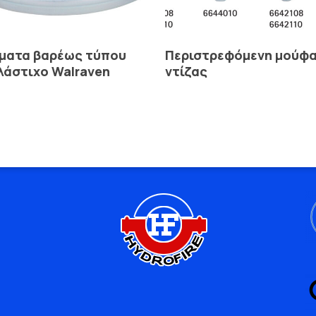
Read More
Read More
γματα βαρέως τύπου
Περιστρεφόμενη μούφ
λάστιχο Walraven
ντίζας