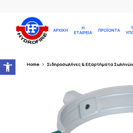
Η
ΑΡΧΙΚΉ
ΠΡΟΪΌΝΤΑ
ΕΤΑΙΡΕΊΑ
ΥΠ
Ανοίξτε τη γραμμή εργαλείων
Home
Σιδηροσωλήνες & Εξαρτήματα Σωληνώ