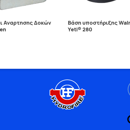
Read More
Read More
οι Αναρτησης Δοκών
Βάση υποστήριξης Wal
ven
Yeti® 280