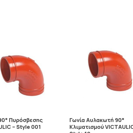
Read More
Read More
 90° Πυρόσβεσης
Γωνία Αυλακωτή 90°
LIC – Style 001
Κλιματισμού VICTAULIC