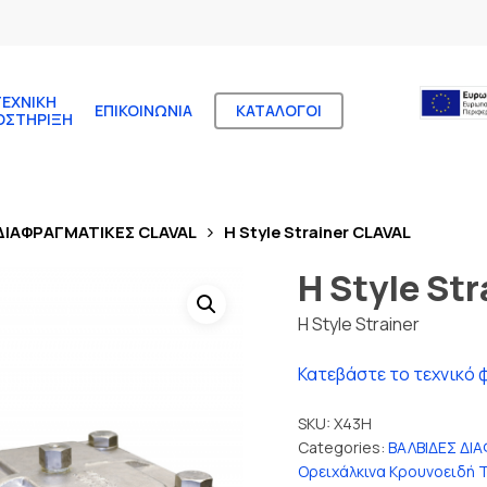
ΤΕΧΝΙΚΉ
ΕΠΙΚΟΙΝΩΝΊΑ
ΚΑΤΆΛΟΓΟΙ
ΟΣΤΉΡΙΞΗ
ΔΙΑΦΡΑΓΜΑΤΙΚΕΣ CLAVAL
H Style Strainer CLAVAL
H Style St
H Style Strainer
Κατεβάστε το τεχνικό 
SKU:
X43H
Categories:
ΒΑΛΒΙΔΕΣ ΔΙ
Ορειχάλκινα Κρουνοειδή T