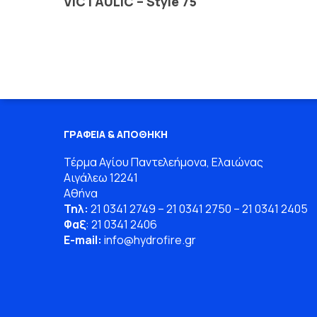
VICTAULIC – Style 75
ΓΡΑΦΕΙΑ & ΑΠΟΘΗΚΗ
Τέρμα Αγίου Παντελεήμονα, Ελαιώνας
Αιγάλεω 12241
Αθήνα
Τηλ:
21 0341 2749
–
21 0341 2750
–
21 0341 2405
Φαξ
: 21 0341 2406
E-mail:
info
@
hydrofire
.
gr