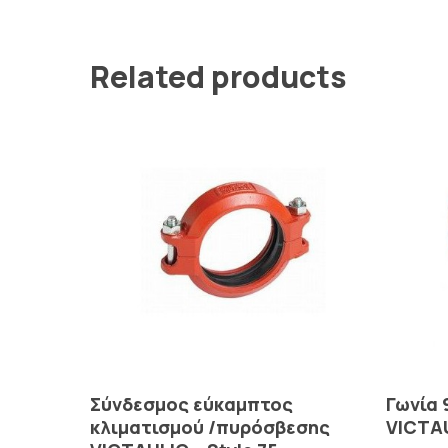
Related products
Read More
Σύνδεσμος εύκαμπτος
Γωνία
κλιματισμού /πυρόσβεσης
VICTAU