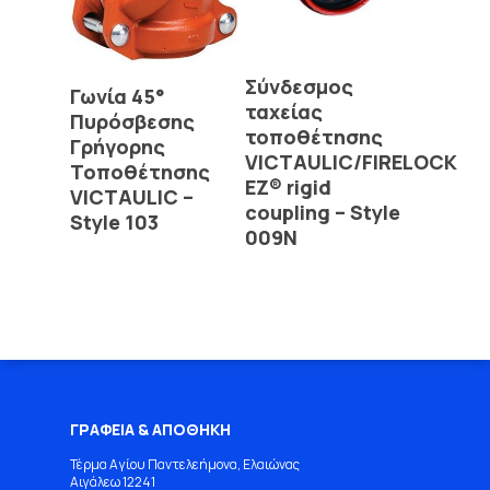
Read More
Σύνδεσμος
Read More
Γωνία 45°
ταχείας
Πυρόσβεσης
τοποθέτησης
Γρήγορης
VICTAULIC/FIRELOCK
Τοποθέτησης
EZ® rigid
VICTAULIC –
coupling – Style
Style 103
009N
ΓΡΑΦΕΙΑ & ΑΠΟΘΗΚΗ
Τέρμα Αγίου Παντελεήμονα, Ελαιώνας
Αιγάλεω 12241