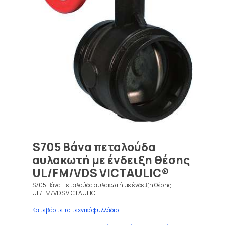
S705 Βάνα πεταλούδα
αυλακωτή με ένδειξη θέσης
UL/FM/VDS VICTAULIC®
S705 Βάνα πεταλούδα αυλακωτή με ένδειξη θέσης
UL/FM/VDS VICTAULIC
Κατεβάστε το τεχνικό φυλλάδιο