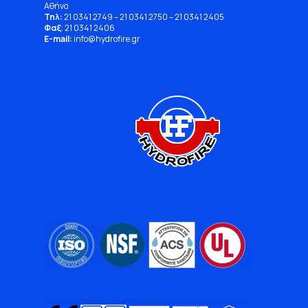
Αθήνα
Τηλ:
21 0341 2749
–
21 0341 2750
–
21 0341 2405
Φαξ
: 21 0341 2406
E-mail:
info
@
hydrofire
.
gr