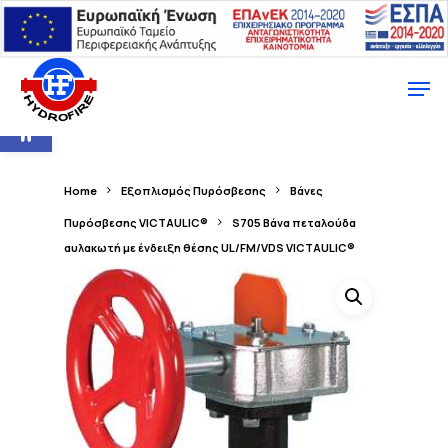
Ανοίξτε τη γραμμή εργαλείων
Home
Εξοπλισμός Πυρόσβεσης
Βάνες
Πυρόσβεσης VICTAULIC®
S705 Βάνα πεταλούδα
αυλακωτή με ένδειξη θέσης UL/FM/VDS VICTAULIC®