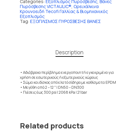
Categories:
Εξοπλισμός Πυρόσβεσης
,
Βάνες
Πυρόσβεσης VICTAULIC®
,
Ορειχάλκινα
Κρουνοειδή Tecofi Γαλλίας & Βιομηχανικός
Εξοπλισμός
Tag:
ΕΞΟΠΛΙΣΜΟΣ ΠΥΡΟΣΒΕΣΗΣ ΒΑΝΕΣ
Description
• Αδιάβροχο περίβλημα ενεργοποιητή εγκεκριμένο για
χρήση σε εσωτερικούς ή εξωτερικούς χώρους
• Σώμα και δίσκος από ελατό σίδηρο με καθίσματα EPDM
• Μεγέθη από 2 – 12 ″ | DN50 – DN300
• Πιέσεις έως 300 psi | 2068 kPa | 21 bar
Related products