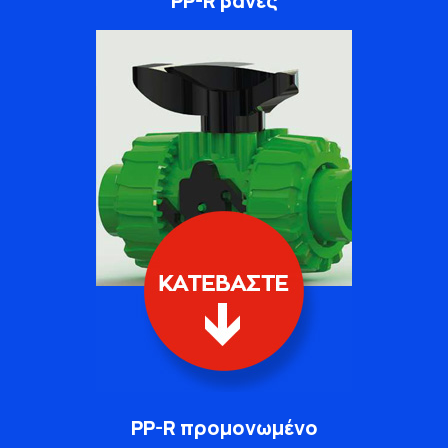
PP-R βάνες
PP-R προμονωμένο