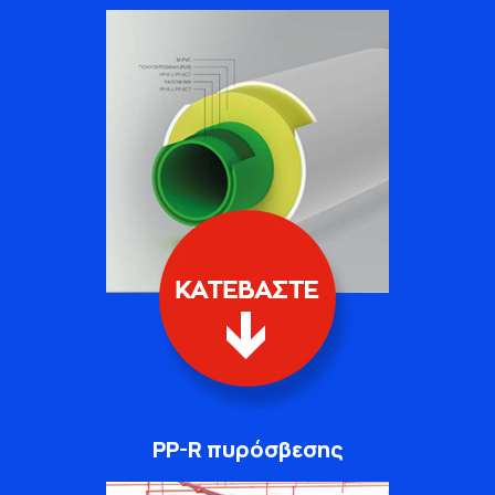
PP-R πυρόσβεσης