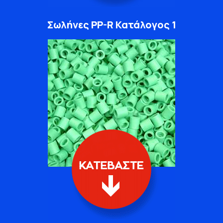
Σωλήνες PP-R Κατάλογος 1