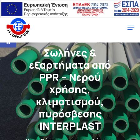
Ανοίξτε τη γραμμή εργαλείων
Σωλήνες &
εξαρτήματα από
PPR – Nερού
χρήσης,
κλιματισμού,
πυρόσβεσης
INTERPLAST