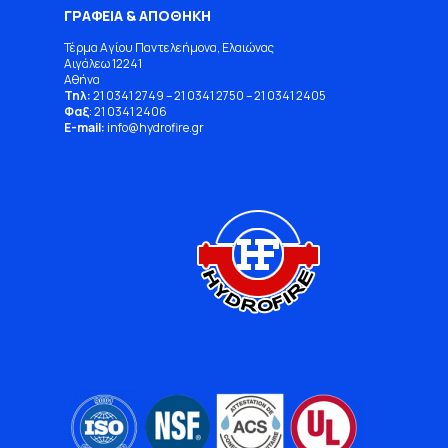
ΓΡΑΦΕΙΑ & ΑΠΟΘΗΚΗ
Τέρμα Αγίου Παντελεήμονα, Ελαιώνας
Αιγάλεω 12241
Αθήνα
Τηλ:
21 0341 2749
–
21 0341 2750
–
21 0341 2405
Φαξ
: 21 0341 2406
E-mail:
info
@
hydrofire
.
gr