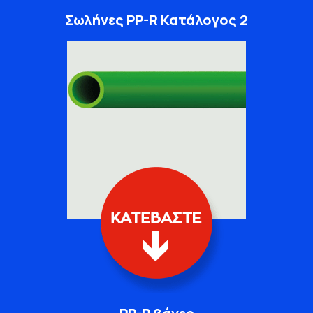
Σωλήνες PP-R Κατάλογος 2